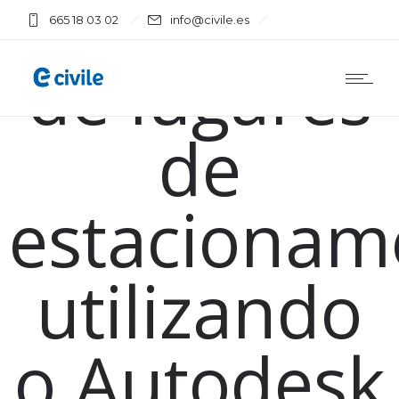
Otimização
665 18 03 02
info@civile.es
de lugares
de
estacionam
utilizando
o Autodesk