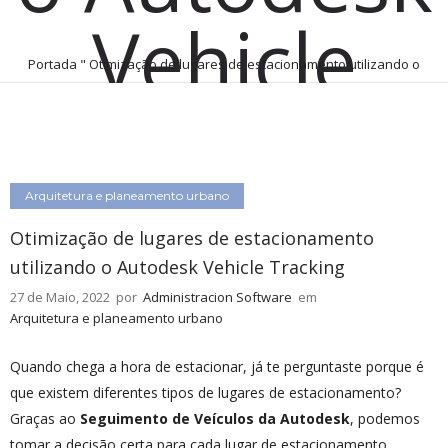
Vehicle
Portada
"
Otimização de lugares de estacionamento utilizando o
Tracking
Autodesk Vehicle Tracking
Arquitetura e planeamento urbano
27 de Maio, 2022
por
Administracion Software
0
Comentários
800 Views
Otimização de lugares de estacionamento
utilizando o Autodesk Vehicle Tracking
27 de Maio, 2022
por
Administracion Software
em
Arquitetura e planeamento urbano
Quando chega a hora de estacionar, já te perguntaste porque é
que existem diferentes tipos de lugares de estacionamento?
Graças ao
Seguimento de Veículos da Autodesk
, podemos
tomar a decisão certa para cada lugar de estacionamento