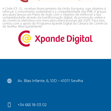
A Civile ICF, S.L. recebeu financiamento da União Europeia, cujo objetivo é
reforçar o crescimento sustentável e a competitividade das PME, e graças
aos quais lançou um Plano de Ação com o objetivo de melhorar a sua
competitividade através da transformação digital, da promoção online e
do comércio eletrónico nos mercados internacionais até 2025. Para isso,
contou com o apoio do Programa Xpande Digital da Câmara de Comércio
de Sevilha. #EuropaSeSiente
Av. Blas Infante, 6, 10D – 41011 Sevilha
+34 665 18 03 02