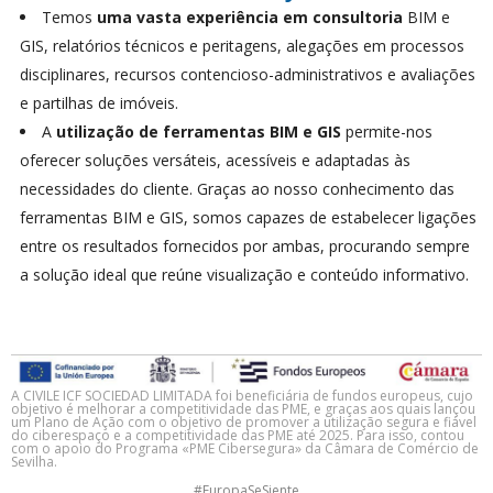
Temos
uma vasta experiência em consultoria
BIM e
GIS, relatórios técnicos e peritagens, alegações em processos
disciplinares, recursos contencioso-administrativos e avaliações
e partilhas de imóveis.
A
utilização de ferramentas BIM e GIS
permite-nos
oferecer soluções versáteis, acessíveis e adaptadas às
necessidades do cliente. Graças ao nosso conhecimento das
ferramentas BIM e GIS, somos capazes de estabelecer ligações
entre os resultados fornecidos por ambas, procurando sempre
a solução ideal que reúne visualização e conteúdo informativo.
A CIVILE ICF SOCIEDAD LIMITADA foi beneficiária de fundos europeus, cujo
objetivo é melhorar a competitividade das PME, e graças aos quais lançou
um Plano de Ação com o objetivo de promover a utilização segura e fiável
do ciberespaço e a competitividade das PME até 2025. Para isso, contou
com o apoio do Programa «PME Cibersegura» da Câmara de Comércio de
Sevilha.
#EuropaSeSiente