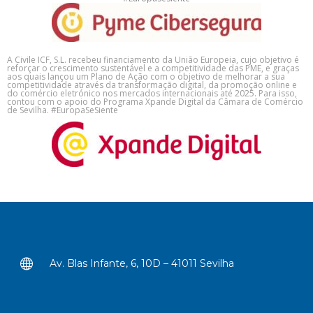
A Civile ICF, S.L. recebeu financiamento da União Europeia, cujo objetivo é
reforçar o crescimento sustentável e a competitividade das PME, e graças
aos quais lançou um Plano de Ação com o objetivo de melhorar a sua
competitividade através da transformação digital, da promoção online e
do comércio eletrónico nos mercados internacionais até 2025. Para isso,
contou com o apoio do Programa Xpande Digital da Câmara de Comércio
de Sevilha. #EuropaSeSiente
Av. Blas Infante, 6, 10D – 41011 Sevilha