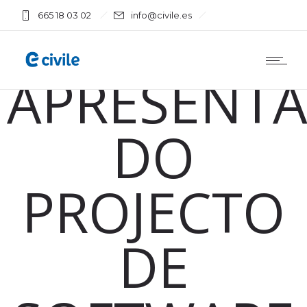
DE
665 18 03 02
info@civile.es
APRESENT
DO
PROJECTO
DE