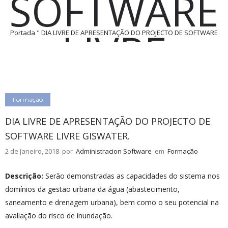
SOFTWARE
LIVRE
Portada
"
DIA LIVRE DE APRESENTAÇÃO DO PROJECTO DE SOFTWARE
LIVRE GISWATER.
GISWATER.
Formação
DIA LIVRE DE APRESENTAÇÃO DO PROJECTO DE
2 de Janeiro, 2018
por
Administracion Software
0
Comentários
663 Views
SOFTWARE LIVRE GISWATER.
2 de Janeiro, 2018
por
Administracion Software
em
Formação
Descrição:
Serão demonstradas as capacidades do sistema nos
domínios da gestão urbana da água (abastecimento,
saneamento e drenagem urbana), bem como o seu potencial na
avaliação do risco de inundação.