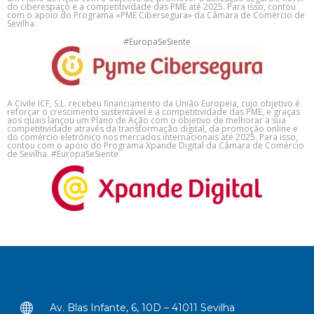
do ciberespaço e a competitividade das PME até 2025. Para isso, contou
com o apoio do Programa «PME Cibersegura» da Câmara de Comércio de
Sevilha.
#EuropaSeSiente
A Civile ICF, S.L. recebeu financiamento da União Europeia, cujo objetivo é
reforçar o crescimento sustentável e a competitividade das PME, e graças
aos quais lançou um Plano de Ação com o objetivo de melhorar a sua
competitividade através da transformação digital, da promoção online e
do comércio eletrónico nos mercados internacionais até 2025. Para isso,
contou com o apoio do Programa Xpande Digital da Câmara de Comércio
de Sevilha. #EuropaSeSiente
Av. Blas Infante, 6, 10D – 41011 Sevilha