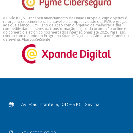
A Civile ICF, S.L. recebeu financiamento da União Europeia, cujo objetivo é
reforçar o crescimento sustentável e a competitividade das PME, e graças
aos quais lançou um Plano de Ação com o objetivo de melhorar a sua
competitividade através da transformação digital, da promoção online e
do comércio eletrónico nos mercados internacionais até 2025. Para isso,
contou com o apoio do Programa Xpande Digital da Câmara de Comércio
de Sevilha. #EuropaSeSiente
Av. Blas Infante, 6, 10D – 41011 Sevilha