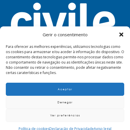
Gerir o consentimento
Para oferecer as melhores experiências, utilizamos tecnologias como
os cookies para armazenar e/ou aceder à informação do dispositivo. O
consentimento destas tecnologias permite-nos processar dados como
FERRAMENTAS
AVISO LEGAL
PRIVACIDADE
o comportamento de navegação ou as identificações únicas neste site.
Não consentir ou retirar o consentimento, pode afetar negativamente
certas caraterísticas e funções.
Aceptar
© 2024. Civile
Denegar
Ver preferências
POLÍTICA DE QUALIDADE E AMBIENTE
CRITÉRIOS E REQUISITOS PARA
FORNECEDORES, PRESTADORES DE SERVIÇOS DE MANUTENÇÃO E
Política de cookies
Declaração de Privacidade
Aviso legal