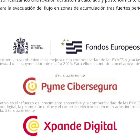
ra la evacuación del flujo en zonas de acumulación tras fuertes perio
opeos, cuyo objetivo es la mejora de la competitividad de las PYMES, y gracias
titividad de las pymes durante el año 2025. Para ello ha contado con el apoy
#EuropaSeSiente
jetivo es el refuerzo del crecimiento sostenible y la competitividad de las PYME
n digital, la promoción online y el comercio electrónico en mercados internac
la. #EuropaSeSiente