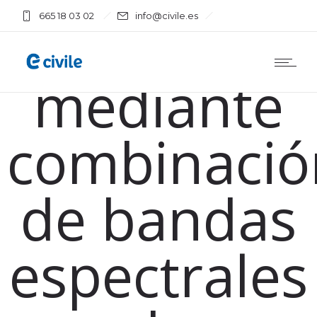
vegetación
665 18 03 02
info@civile.es
mediante
combinació
de bandas
espectrales