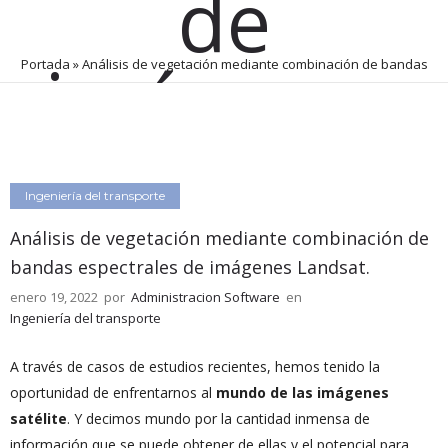
de
imágenes
Portada
»
Análisis de vegetación mediante combinación de bandas
espectrales de imágenes Landsat.
Landsat.
Ingeniería del transporte
Análisis de vegetación mediante combinación de
enero 19, 2022
por
Administracion Software
0
Comentarios
2395 Views
bandas espectrales de imágenes Landsat.
enero 19, 2022
por
Administracion Software
en
Ingeniería del transporte
A través de casos de estudios recientes, hemos tenido la
oportunidad de enfrentarnos al
mundo de las imágenes
satélite
. Y decimos mundo por la cantidad inmensa de
información que se puede obtener de ellas y el potencial para